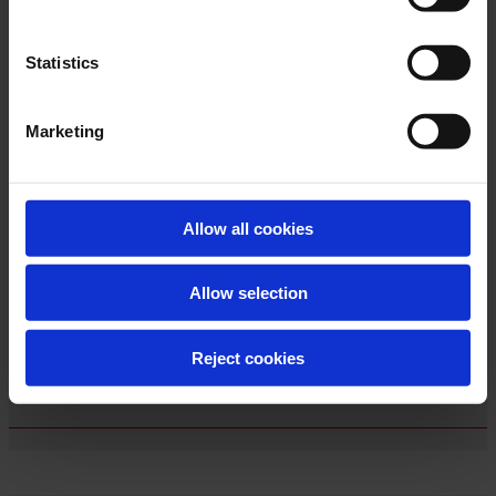
cookies by selecting one of the buttons below. You can
ricerca offrono, come My Business, ottimizzando ogni sezione del
find more details by viewing the extended Cookie Policy.
profilo, sia attraverso attività SEO on-site che tengono in
Statistics
considerazione il fattore geografico.
By closing this banner using the appropriate command
marked with an “X” in the top right corner, the default
Intersoft propone
strategie SEO complete
, personalizzate per la tua
Marketing
settings will apply and you will continue browsing without
Azienda e sempre aggiornate agli ultimi algoritmi.
cookies or other tracking tools except for technical ones,
for which your consent is not required. You may change
your choices at any time by accessing the link in the
Allow all cookies
footer.
Allow selection
Alcuni dei progetti realizzati da
Reject cookies
Intersoft